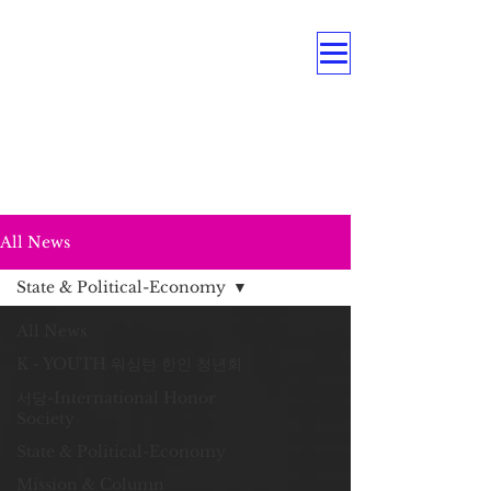
OUR MULTI PROGRAMS
Education . Association . Intergenerational .
Care Service .
Underrepresented Minorities, and
Persons with Disabilities
All News
State & Political-Economy
All News
K - YOUTH 워싱턴 한인 청년회
서당-International Honor
Society
State & Political-Economy
Mission & Column