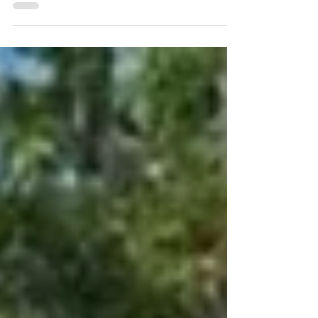
POLANCO) /이재린 /임 예서 /김 채움 /박
예은 /장 경선 2기 몽룡 : ( 파랑 와일더 )
KING PARANG WILDER 2기 변사또 :
황 종수 학생 장 경준 학생 김 유진 학생 임...