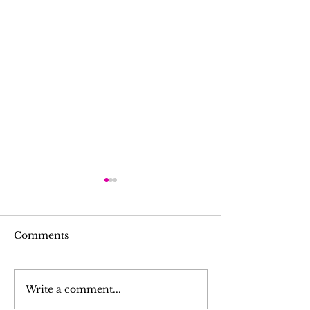
Comments
Write a comment...
K-YOUTH 춘향제 한국
K-Youth 청년
문화를 사랑하는 친구들이
방문 인터뷰