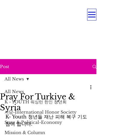
OUR MULTI PROGRAMS
Education . Association . Intergenerational .
Care Service .
Underrepresented Minorities, and
Persons with Disabilities
Post
All News
All News
Pray For Turkiye &
K - YOUTH 워싱턴 한인 청년회
Syria
서당-International Honor Society
K- Youth 청년들 재난 피해 복구 기도 
State & Political-Economy
참여 합니다. 
Mission & Column