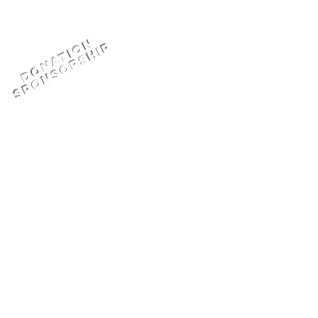
많이 참가 했습니다.
D
o
n
a
t
i
o
n
S
P
O
N
S
O
R
S
H
I
P
or
DONATION
GoFundMe