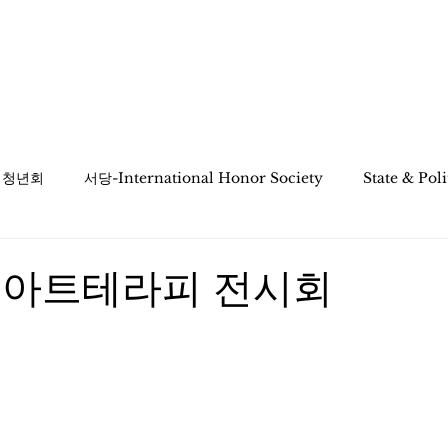
ciation
KaNaDa Education
Multicultural
인 청년회
서당-International Honor Society
State & Pol
ay 아트테라피 전시회
시