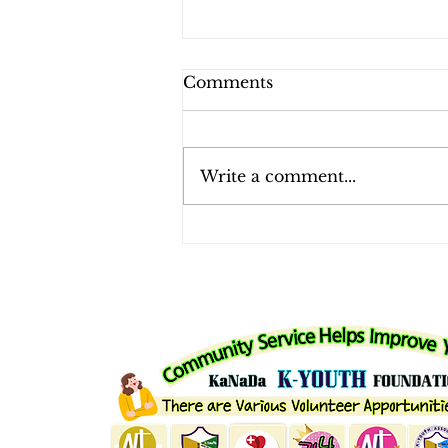
Comments
Write a comment...
K- YOUTH ADVICE FOR
YOUTH 청소년 어드바이스
세미나 시리즈 ( Youth
Career Mentorship
Programme )