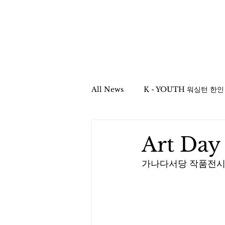
Home
All News
YOUTH Asso
All News
K - YOUTH 워싱턴 한
Mission & Column
School
Art D
가나다서당 작품전