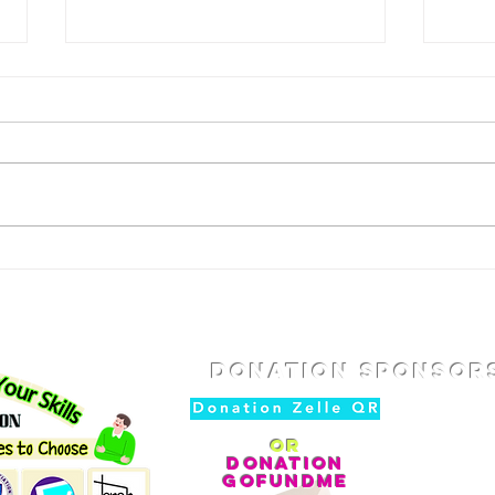
K- Youth Chunhyang
K- 
beauty pageant
룡 
Donation SPONSOR
or
DONATION
GoFundMe