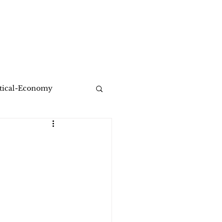
Healing Share Solution
More
itical-Economy