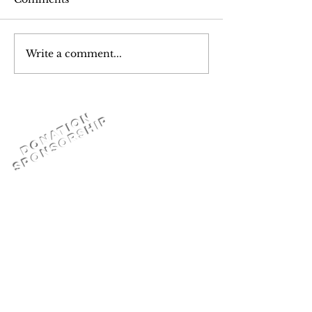
Write a comment...
K- Youth Chunhyang
Art Day 아트
beauty pageant
회
D
o
n
a
t
i
o
n
S
P
O
N
S
O
R
S
H
I
P
or
DONATION
GoFundMe