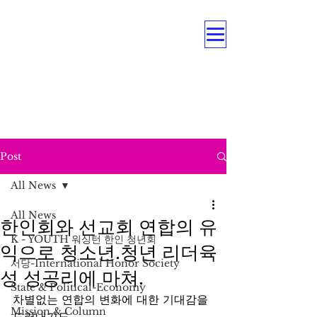
OUR MULTI PROGRAMS
Education . Association . Intergenerational .
Care Service .
Underrepresented Minorities, and
Persons with Disabilities
Post
All News
All News
한인회와 선교회 연합의 유
K - YOUTH 워싱턴 한인 청년회
익으로 청소년.청년 리더육
서당-International Honor Society
성 성공리에 마쳐.
State & Political-Economy
차별없는 연합의 변화에 대한 기대감을 
Mission & Column
드러내기도. .